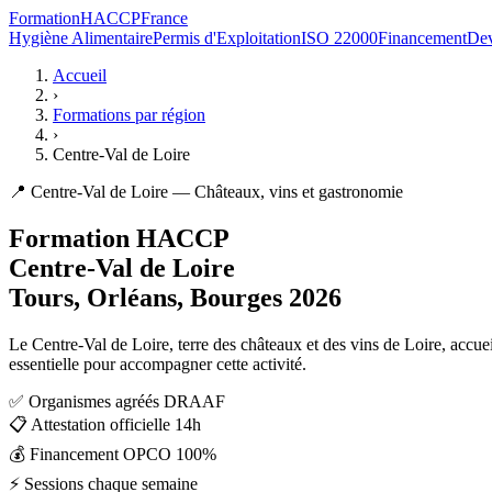
Formation
HACCP
France
Hygiène Alimentaire
Permis d'Exploitation
ISO 22000
Financement
Dev
Accueil
›
Formations par région
›
Centre-Val de Loire
📍 Centre-Val de Loire — Châteaux, vins et gastronomie
Formation HACCP
Centre-Val de Loire
Tours, Orléans, Bourges 2026
Le Centre-Val de Loire, terre des châteaux et des vins de Loire, accue
essentielle pour accompagner cette activité.
✅
Organismes agréés DRAAF
📋
Attestation officielle 14h
💰
Financement OPCO 100%
⚡
Sessions chaque semaine