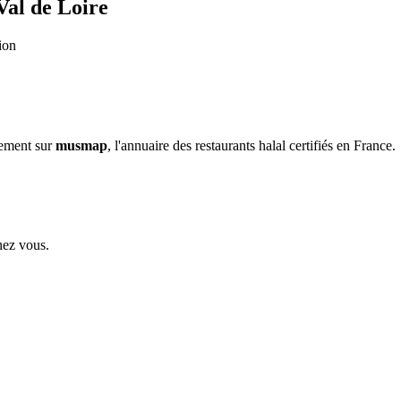
al de Loire
ion
sement sur
musmap
, l'annuaire des restaurants halal certifiés en France.
hez vous.