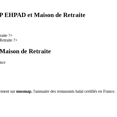
P EHPAD et Maison de Retraite
aite ?
+
etraite ?
+
aison de Retraite
ance
sement sur
musmap
, l'annuaire des restaurants halal certifiés en France.