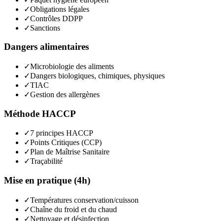
✓
Obligations légales
✓
Contrôles DDPP
✓
Sanctions
Dangers alimentaires
✓
Microbiologie des aliments
✓
Dangers biologiques, chimiques, physiques
✓
TIAC
✓
Gestion des allergènes
Méthode HACCP
✓
7 principes HACCP
✓
Points Critiques (CCP)
✓
Plan de Maîtrise Sanitaire
✓
Traçabilité
Mise en pratique (4h)
✓
Températures conservation/cuisson
✓
Chaîne du froid et du chaud
✓
Nettoyage et désinfection