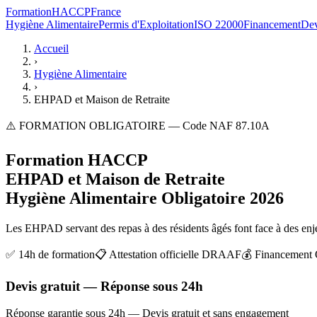
Formation
HACCP
France
Hygiène Alimentaire
Permis d'Exploitation
ISO 22000
Financement
Dev
Accueil
›
Hygiène Alimentaire
›
EHPAD et Maison de Retraite
⚠️ FORMATION OBLIGATOIRE — Code NAF 87.10A
Formation HACCP
EHPAD et Maison de Retraite
Hygiène Alimentaire Obligatoire 2026
Les EHPAD servant des repas à des résidents âgés font face à des enje
✅ 14h de formation
📋 Attestation officielle DRAAF
💰 Financemen
Devis gratuit — Réponse sous 24h
Réponse garantie sous 24h — Devis gratuit et sans engagement