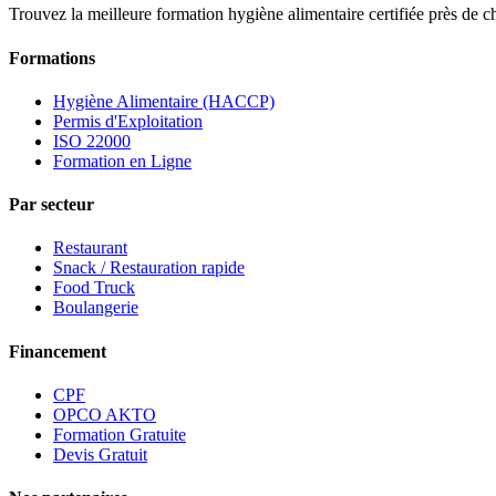
Trouvez la meilleure formation hygiène alimentaire certifiée près de c
Formations
Hygiène Alimentaire (HACCP)
Permis d'Exploitation
ISO 22000
Formation en Ligne
Par secteur
Restaurant
Snack / Restauration rapide
Food Truck
Boulangerie
Financement
CPF
OPCO AKTO
Formation Gratuite
Devis Gratuit