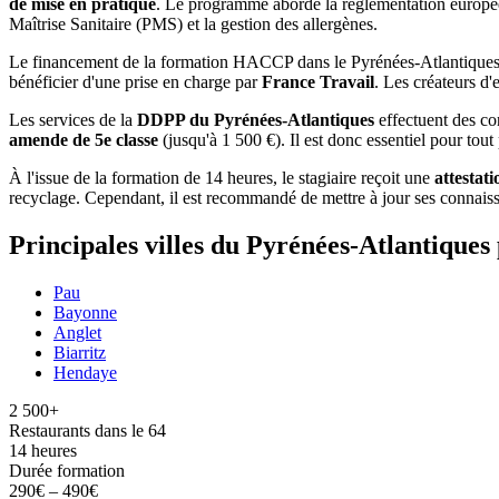
de mise en pratique
. Le programme aborde la réglementation europée
Maîtrise Sanitaire (PMS) et la gestion des allergènes.
Le financement de la formation HACCP dans le Pyrénées-Atlantiques 
bénéficier d'une prise en charge par
France Travail
. Les créateurs d'
Les services de la
DDPP du Pyrénées-Atlantiques
effectuent des co
amende de 5e classe
(jusqu'à 1 500 €). Il est donc essentiel pour tou
À l'issue de la formation de 14 heures, le stagiaire reçoit une
attestati
recyclage. Cependant, il est recommandé de mettre à jour ses connaiss
Principales villes du Pyrénées-Atlantiqu
Pau
Bayonne
Anglet
Biarritz
Hendaye
2 500+
Restaurants dans le 64
14 heures
Durée formation
290€ – 490€