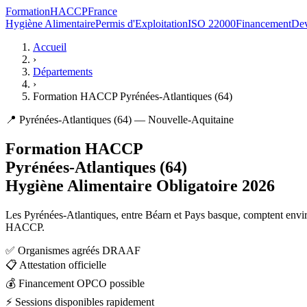
Formation
HACCP
France
Hygiène Alimentaire
Permis d'Exploitation
ISO 22000
Financement
Dev
Accueil
›
Départements
›
Formation HACCP Pyrénées-Atlantiques (64)
📍 Pyrénées-Atlantiques (64) — Nouvelle-Aquitaine
Formation HACCP
Pyrénées-Atlantiques (64)
Hygiène Alimentaire Obligatoire 2026
Les Pyrénées-Atlantiques, entre Béarn et Pays basque, comptent envi
HACCP.
✅
Organismes agréés DRAAF
📋
Attestation officielle
💰
Financement OPCO possible
⚡
Sessions disponibles rapidement