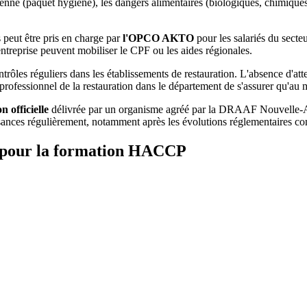
nne (paquet hygiène), les dangers alimentaires (biologiques, chimique
peut être pris en charge par
l'OPCO AKTO
pour les salariés du sect
entreprise peuvent mobiliser le CPF ou les aides régionales.
ntrôles réguliers dans les établissements de restauration. L'absence d'a
t professionnel de la restauration dans le département de s'assurer qu'au
on officielle
délivrée par un organisme agréé par la DRAAF Nouvelle-Aqu
ances régulièrement, notamment après les évolutions réglementaires com
es pour la formation HACCP