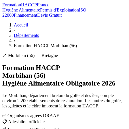
Formation
HACCP
France
Hygiène Alimentaire
Permis d'Exploitation
ISO
22000
Financement
Devis Gratuit
Accueil
›
Départements
›
Formation HACCP Morbihan (56)
📍 Morbihan (56) — Bretagne
Formation HACCP
Morbihan (56)
Hygiène Alimentaire Obligatoire 2026
Le Morbihan, département breton du golfe et des îles, compte
environ 2 200 établissements de restauration. Les huîtres du golfe,
les galettes et le cidre imposent la formation HACCP.
✅
Organismes agréés DRAAF
📋
Attestation officielle