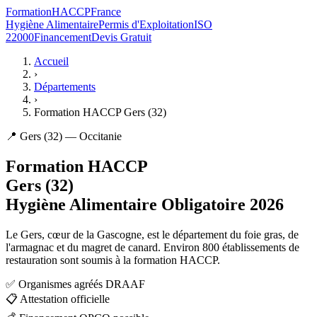
Formation
HACCP
France
Hygiène Alimentaire
Permis d'Exploitation
ISO
22000
Financement
Devis Gratuit
Accueil
›
Départements
›
Formation HACCP Gers (32)
📍 Gers (32) — Occitanie
Formation HACCP
Gers (32)
Hygiène Alimentaire Obligatoire 2026
Le Gers, cœur de la Gascogne, est le département du foie gras, de
l'armagnac et du magret de canard. Environ 800 établissements de
restauration sont soumis à la formation HACCP.
✅
Organismes agréés DRAAF
📋
Attestation officielle