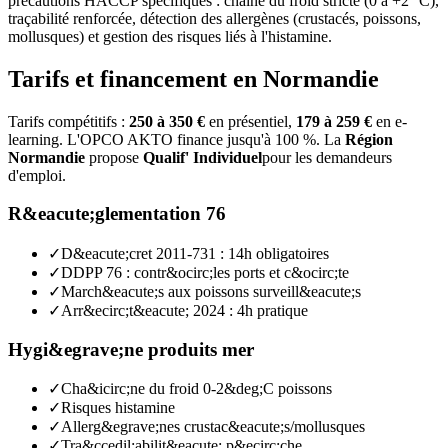
précautions HACCP spécifiques : chaîne du froid stricte (0 à +2 °C),
traçabilité renforcée, détection des allergènes (crustacés, poissons,
mollusques) et gestion des risques liés à l'histamine.
Tarifs et financement en Normandie
Tarifs compétitifs :
250 à 350 €
en présentiel,
179 à 259 €
en e-
learning. L'OPCO AKTO finance jusqu'à 100 %. La
Région
Normandie
propose
Qualif' Individuel
pour les demandeurs
d'emploi.
R&eacute;glementation 76
✓
D&eacute;cret 2011-731 : 14h obligatoires
✓
DDPP 76 : contr&ocirc;les ports et c&ocirc;te
✓
March&eacute;s aux poissons surveill&eacute;s
✓
Arr&ecirc;t&eacute; 2024 : 4h pratique
Hygi&egrave;ne produits mer
✓
Cha&icirc;ne du froid 0-2&deg;C poissons
✓
Risques histamine
✓
Allerg&egrave;nes crustac&eacute;s/mollusques
✓
Tra&ccedil;abilit&eacute; p&ecirc;che