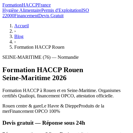
Formation
HACCP
France
Hygiène Alimentaire
Permis d'Exploitation
ISO
22000
Financement
Devis Gratuit
Accueil
›
Blog
›
Formation HACCP Rouen
SEINE-MARITIME (76) — Normandie
Formation HACCP Rouen
Seine-Maritime 2026
Formation HACCP à Rouen et en Seine-Maritime. Organismes
certifiés Qualiopi, financement OPCO, attestation officielle.
Rouen centre & gare
Le Havre & Dieppe
Produits de la
mer
Financement OPCO 100%
Devis gratuit — Réponse sous 24h