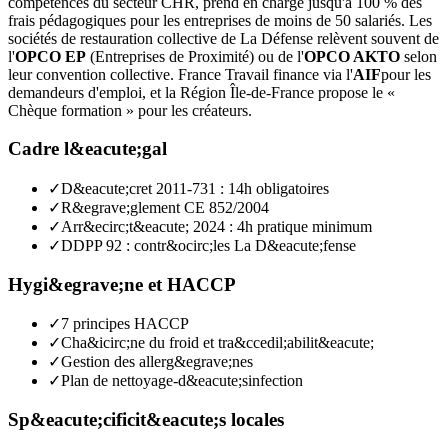
compétences du secteur CHR, prend en charge jusqu'à 100 % des
frais pédagogiques pour les entreprises de moins de 50 salariés. Les
sociétés de restauration collective de La Défense relèvent souvent de
l'
OPCO EP
(Entreprises de Proximité) ou de l'
OPCO AKTO
selon
leur convention collective. France Travail finance via l'
AIF
pour les
demandeurs d'emploi, et la Région Île-de-France propose le «
Chèque formation » pour les créateurs.
Cadre l&eacute;gal
✓
D&eacute;cret 2011-731 : 14h obligatoires
✓
R&egrave;glement CE 852/2004
✓
Arr&ecirc;t&eacute; 2024 : 4h pratique minimum
✓
DDPP 92 : contr&ocirc;les La D&eacute;fense
Hygi&egrave;ne et HACCP
✓
7 principes HACCP
✓
Cha&icirc;ne du froid et tra&ccedil;abilit&eacute;
✓
Gestion des allerg&egrave;nes
✓
Plan de nettoyage-d&eacute;sinfection
Sp&eacute;cificit&eacute;s locales