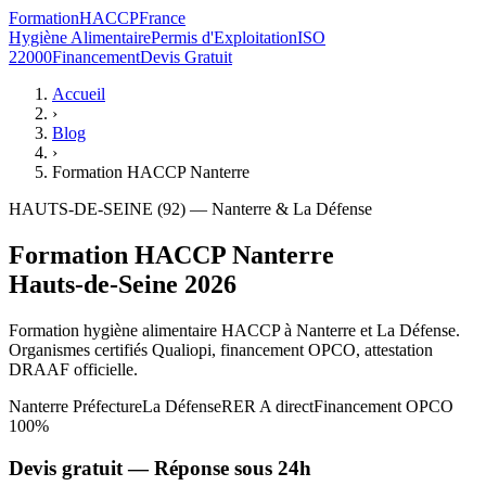
Formation
HACCP
France
Hygiène Alimentaire
Permis d'Exploitation
ISO
22000
Financement
Devis Gratuit
Accueil
›
Blog
›
Formation HACCP Nanterre
HAUTS-DE-SEINE (92) — Nanterre & La Défense
Formation HACCP Nanterre
Hauts-de-Seine 2026
Formation hygiène alimentaire HACCP à Nanterre et La Défense.
Organismes certifiés Qualiopi, financement OPCO, attestation
DRAAF officielle.
Nanterre Préfecture
La Défense
RER A direct
Financement OPCO
100%
Devis gratuit — Réponse sous 24h