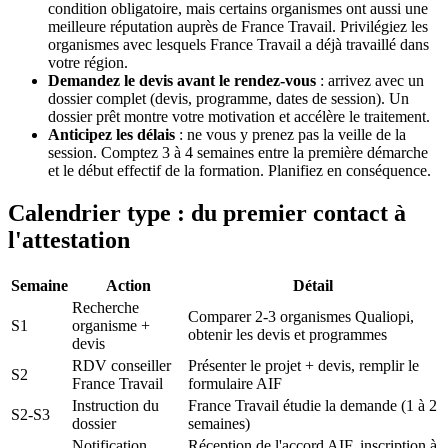
condition obligatoire, mais certains organismes ont aussi une
meilleure réputation auprès de France Travail. Privilégiez les
organismes avec lesquels France Travail a déjà travaillé dans
votre région.
Demandez le devis avant le rendez-vous
: arrivez avec un
dossier complet (devis, programme, dates de session). Un
dossier prêt montre votre motivation et accélère le traitement.
Anticipez les délais
: ne vous y prenez pas la veille de la
session. Comptez 3 à 4 semaines entre la première démarche
et le début effectif de la formation. Planifiez en conséquence.
Calendrier type : du premier contact à
l'attestation
Semaine
Action
Détail
Recherche
Comparer 2-3 organismes Qualiopi,
S1
organisme +
obtenir les devis et programmes
devis
RDV conseiller
Présenter le projet + devis, remplir le
S2
France Travail
formulaire AIF
Instruction du
France Travail étudie la demande (1 à 2
S2-S3
dossier
semaines)
Notification
Réception de l'accord AIF, inscription à