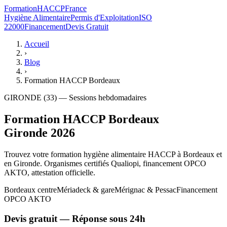
Formation
HACCP
France
Hygiène Alimentaire
Permis d'Exploitation
ISO
22000
Financement
Devis Gratuit
Accueil
›
Blog
›
Formation HACCP Bordeaux
GIRONDE (33) — Sessions hebdomadaires
Formation HACCP Bordeaux
Gironde 2026
Trouvez votre formation hygiène alimentaire HACCP à Bordeaux et
en Gironde. Organismes certifiés Qualiopi, financement OPCO
AKTO, attestation officielle.
Bordeaux centre
Mériadeck & gare
Mérignac & Pessac
Financement
OPCO AKTO
Devis gratuit — Réponse sous 24h