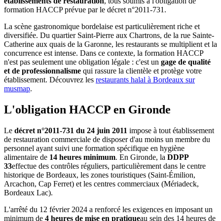
établissements de restauration
, tous soumis à l'obligation de
formation HACCP prévue par le décret n°2011-731.
La scène gastronomique bordelaise est particulièrement riche et
diversifiée. Du quartier Saint-Pierre aux Chartrons, de la rue Sainte-
Catherine aux quais de la Garonne, les restaurants se multiplient et la
concurrence est intense. Dans ce contexte, la formation HACCP
n'est pas seulement une obligation légale : c'est un
gage de qualité
et de professionnalisme
qui rassure la clientèle et protège votre
établissement. Découvrez les
restaurants halal à Bordeaux sur
musmap
.
L'obligation HACCP en Gironde
Le
décret n°2011-731 du 24 juin 2011
impose à tout établissement
de restauration commerciale de disposer d'au moins un membre du
personnel ayant suivi une formation spécifique en hygiène
alimentaire de
14 heures minimum
. En Gironde, la
DDPP
33
effectue des contrôles réguliers, particulièrement dans le centre
historique de Bordeaux, les zones touristiques (Saint-Émilion,
Arcachon, Cap Ferret) et les centres commerciaux (Mériadeck,
Bordeaux Lac).
L'arrêté du 12 février 2024 a renforcé les exigences en imposant un
minimum de
4 heures de mise en pratique
au sein des 14 heures de