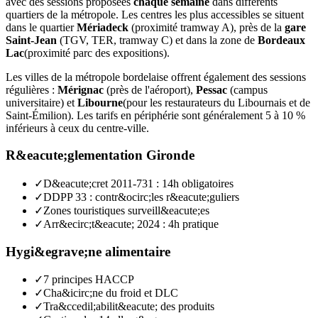
avec des sessions proposées
chaque semaine
dans différents
quartiers de la métropole. Les centres les plus accessibles se situent
dans le quartier
Mériadeck
(proximité tramway A), près de la
gare
Saint-Jean
(TGV, TER, tramway C) et dans la zone de
Bordeaux
Lac
(proximité parc des expositions).
Les villes de la métropole bordelaise offrent également des sessions
régulières :
Mérignac
(près de l'aéroport),
Pessac
(campus
universitaire) et
Libourne
(pour les restaurateurs du Libournais et de
Saint-Émilion). Les tarifs en périphérie sont généralement 5 à 10 %
inférieurs à ceux du centre-ville.
R&eacute;glementation Gironde
✓
D&eacute;cret 2011-731 : 14h obligatoires
✓
DDPP 33 : contr&ocirc;les r&eacute;guliers
✓
Zones touristiques surveill&eacute;es
✓
Arr&ecirc;t&eacute; 2024 : 4h pratique
Hygi&egrave;ne alimentaire
✓
7 principes HACCP
✓
Cha&icirc;ne du froid et DLC
✓
Tra&ccedil;abilit&eacute; des produits