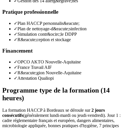
✓
Gestion des 14 allerg&egrave;nes
Pratique professionnelle
✓
Plan HACCP personnalis&eacute;
✓
Plan de nettoyage-d&eacute;sinfection
✓
Simulation contr&ocirc;le DDPP
✓
R&eacute;ception et stockage
Financement
✓
OPCO AKTO Nouvelle-Aquitaine
✓
France Travail AIF
✓
R&eacute;gion Nouvelle-Aquitaine
✓
Attestation Qualiopi
Programme type de la formation (14
heures)
La formation HACCP à Bordeaux se déroule sur
2 jours
consécutifs
(généralement lundi-mardi ou jeudi-vendredi). Jour 1 :
cadre réglementaire français et européen, dangers alimentaires,
microbiologie appliquée, bonnes pratiques d'hygiène, 7 principes